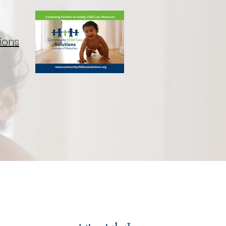
ions
روابط سري