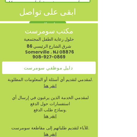
ابقى على تواصل
إرسال
مكتب سومرست
حلول رعاية الطفل المجتمعية
86 شرق الشارع الرئيسي
Somerville ، NJ 08876
908-927-0869
دليل موظفي سومرست
لمقدمي لتقديم أي أسئلة أو المعلومات المطلوبة.
انقر هنا
لمقدمي الخدمة الذين يرغبون في إرسال أي
استفسارات حول الدفع
ونماذج طلب الدفع.
انقر هنا
للآباء لتقديم طلباتهم إلى مقاطعة سومرست.
انقر هنا