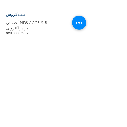
بيث كروس
أخصائي NDS / CCR & R
بريد إلكتروني
908-333-2477
دانييل فارلي
مدير حالة الدعم
بريد إلكتروني
908-333-2469
إستر جاكي ستيفنس
أخصائي الرضع / الأطفال الصغار
بريد إلكتروني
908-333-2461