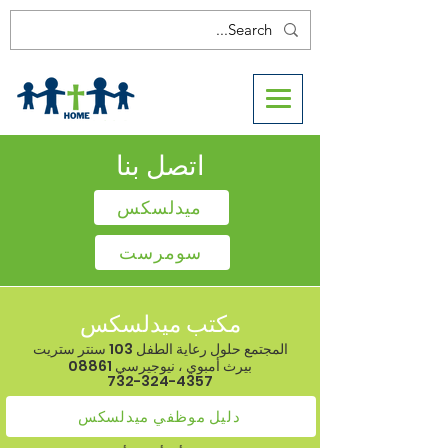
اتصل بنا
ميدلسكس
سومرست
مكتب ميدلسكس
المجتمع حلول رعاية الطفل 103 سنتر ستريت
بيرث أمبوي ، نيوجيرسي 08861
732-324-4357
دليل موظفي ميدلسكس