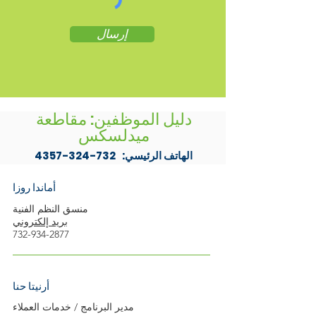
إرسال
دليل الموظفين: مقاطعة
ميدلسكس
الهاتف الرئيسي:
732-324-4357
أماندا روزا
منسق النظم الفنية
بريد إلكتروني
732-934-2877
أرنيتا حنا
مدير البرنامج / خدمات العملاء