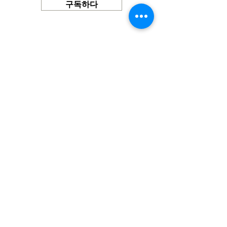
구독하다
빠른 링크
최신 뉴저지 주지사 뉴스
무료 보육 소개
가족 놀이 활동
지금 기부하세요
직업/직업