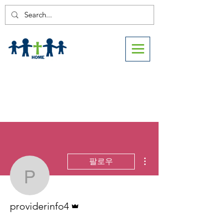
더보기
팔로우
providerinfo4
운영자
providerinfo4