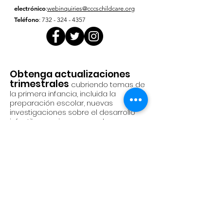
electrónico
:
webinquiries@cccschildcare.org
Teléfono
:
732 - 324 - 4357
Obtenga actualizaciones
trimestrales
cubriendo temas de
la primera infancia, incluida la
preparación escolar, nuevas
investigaciones sobre el desarrollo
infantil, consejos para padres y
políticas públicas
Introduzca su correo electrónico
aquí
Correo electrónico
Subscríbase