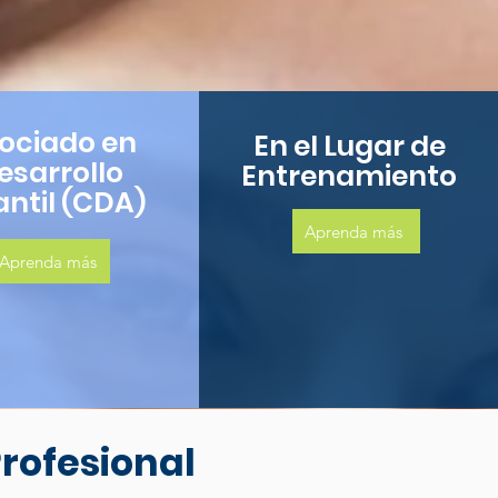
ociado en
En el Lugar de
esarrollo
Entrenamiento
antil (CDA)
Aprenda más
Aprenda más
rofesional