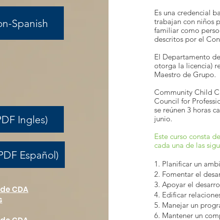
Es una credencial b
trabajan con niños 
on-Spanish
familiar como person
descritos por el Con
El Departamento de 
otorga la licencia) 
Maestro de Grupo.
Community Child Car
Council for Profess
se reúnen 3 horas 
DF Ingles)
junio.
Este curso consta d
cada una de las sigu
PDF Español)
1. Planificar un amb
2. Fomentar el desarr
3. Apoyar el desarro
 de CDA
4. Edificar relacione
s
5. Manejar un progr
6. Mantener un com