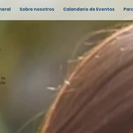
neral
Sobre nosotros
Calandario de Eventos
Para
e
 su
cta