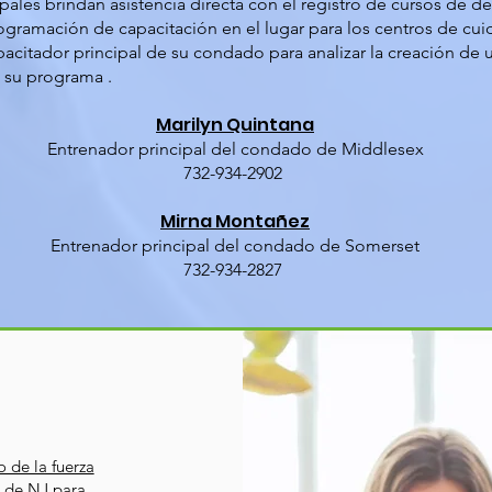
pales brindan asistencia directa con el registro de cursos de de
ogramación de capacitación en el lugar para los centros de cuid
citador principal de su condado para analizar la creación de u
o su programa .
Marilyn Quintana
Entrenador principal del condado de Middlesex
732-934-2902
Mirna Montañez
Entrenador principal del condado de Somerset
732-934-2827
o de la fuerza
o de NJ para