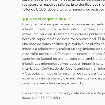
registrarse en nuestros talleres. Esto significa que si d
taller de CCCS, deberá tener un número de registro.
¿Qué es el Registro de NJ?
Cualquier persona que trabaje con niños en un centr
infantil, un entorno de cuidado infantil familiar, un 
extracurricular o en un sistema de escuelas públicas
horas de capacitación de desarrollo profesional. El R
una base de datos en línea que ayuda a los profesion
infancia a administrar y realizar un seguimiento de su
Estándares de aprendizaje temprano de NJ desde el 
desarrollo profesional. También reconoce la educaci
experiencia laboral de una persona en el ámbito de 
infantil. Los miembros activos pueden imprimir su tar
membresía, Certificado de Reconocimiento y un Inf
y Capacitación, que es un resumen de cualquier título,
experiencia universitaria y credenciales que tengan, 
capacitaciones a las que hayan asistido.
Para obtener más información, visite Workforce Regi
llame al 1-877-522-1050