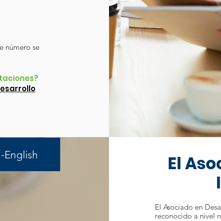
se número se
itaciones?
esarrollo
-English
El Aso
​El Asociado en Desa
reconocido a nivel n