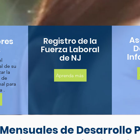
As
Registro de la
res
D
Fuerza Laboral
s
Inf
de NJ
l
al de su
ar la
Aprenda más
n de
nal para
a .
 Mensuales de Desarrollo P