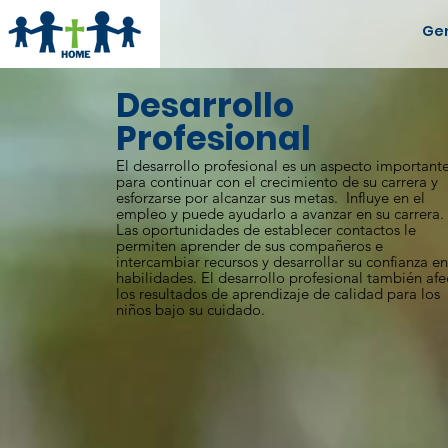
Ge
Desarrollo
Profesional
El desarrollo profesional es un aspecto important
para continuar con el crecimiento de su carrera y
esforzarse por alcanzar sus metas. Influye en el
empleo y puede ayudarlo a avanzar en su carrera.
Las oportunidades de establecer contactos le
permiten aprender de sus compañeros e
intercambiar recursos y desarrollar su confianza en
habilidades. El desarrollo profesional también afe
los resultados de aprendizaje de calidad para los
niños bajo su cuidado.