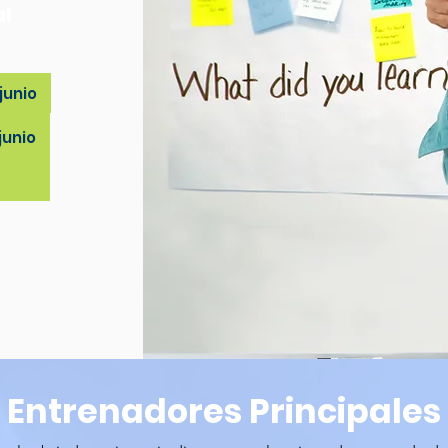
al
junio
junio
Entrenadores Principales