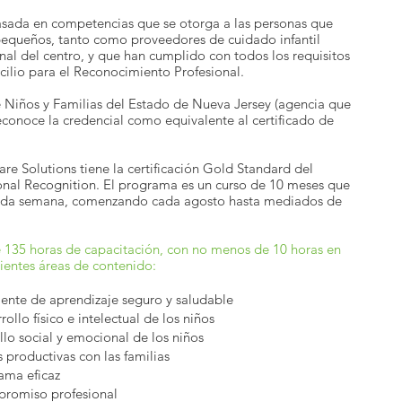
asada en competencias que se otorga a las personas que
pequeños, tanto como proveedores de cuidado infantil
al del centro, y que han cumplido con todos los requisitos
cilio para el Reconocimiento Profesional.
Niños y Familias del Estado de Nueva Jersey (agencia que
reconoce la credencial como equivalente al certificado de
e Solutions tiene la certificación Gold Standard del
ional Recognition. El programa es un curso de 10 meses que
cada semana, comenzando cada agosto hasta mediados de
e 135 horas de capacitación, con no menos de 10 horas en
ientes áreas de contenido:
iente de aprendizaje seguro y saludable
ollo físico e intelectual de los niños
llo social y emocional de los niños
s productivas con las familias
ama eficaz
promiso profesional