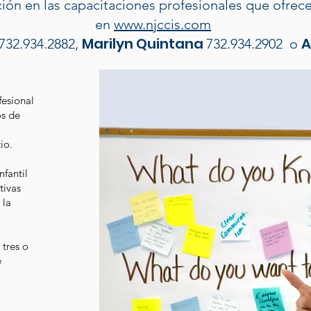
ión en las capacitaciones profesionales que ofrece
en
www.njccis.com
Marilyn Quintana
A
732.934.2882,
732.934.2902 o
fesional
os de
io.
fantil
tivas
 la
 tres o
e