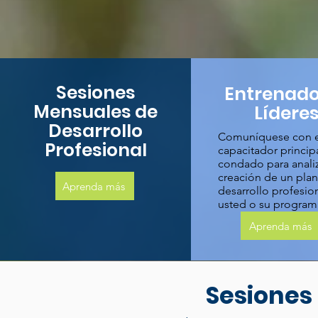
Sesiones
Entrenado
Mensuales de
Lídere
Desarrollo
Comuníquese con e
Profesional
capacitador princip
condado para analiz
creación de un pla
Aprenda más
desarrollo profesio
usted o su program
Aprenda más
Sesiones