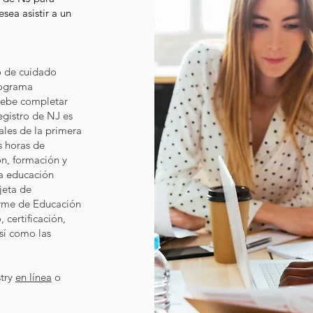
esea asistir a un
o de cuidado
programa
 debe completar
egistro de NJ es
ales de la primera
s horas de
nacimiento hasta los tres años
ón, formación y
la educación
jeta de
orme de Educación
 certificación,
así como las
stry
en línea
o