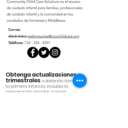
Community Child Care Solutions es el recurso
de cuidado infantil para familias, profesionales
de cuidado infantil y la comunidad en los
condados de Somerset y Middlesex.
Correo
electrónico
:
webinquiries@cccschildcare.org
Teléfono
:
732 - 324 - 4357
Obtenga actualizaciones
trimestrales
cubriendo temas de
la primera infancia, incluida la
preparación escolar, nuevas
investigaciones sobre el desarrollo
infantil, consejos para padres y
políticas públicas
Introduzca su correo electrónico
aquí