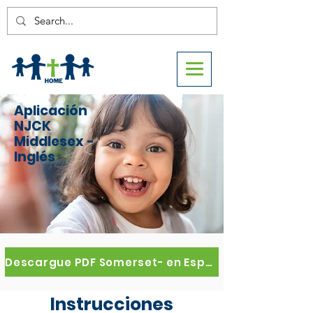
Aplicación
NJCK
Middlesex -
Inglés
Descargue PDF Somerset- en Español
Instrucciones