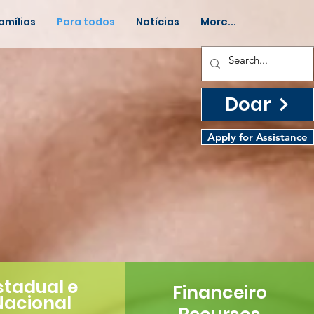
amílias
Para todos
Notícias
More...
Doar
Apply for Assistance
stadual e
Financeiro
Nacional