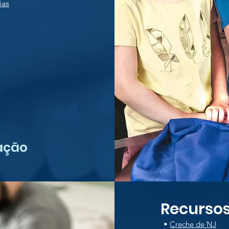
ias
ação
Recursos
•
Creche de NJ