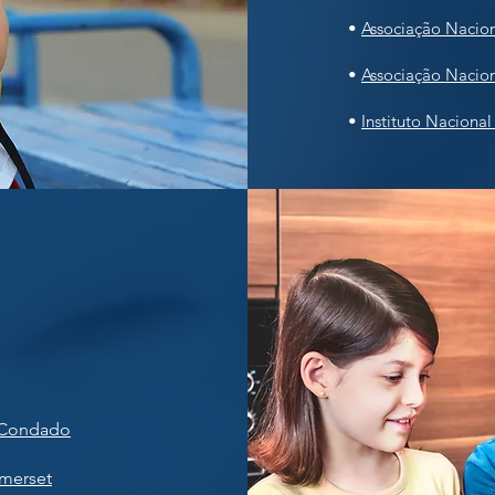
•
Associação Nacion
•
Associação Nacion
•
Instituto Naciona
o Condado
merset