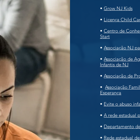
•
Grow NJ Kids
•
Licença Child Ca
•
Centro de Conhec
Start
•
Associação NJ pa
•
Associação de Ag
Infantis de NJ
•
Associação de Pr
•
Associação Famil
Esperança
•
Evite o abuso inf
•
A rede estadual 
•
Departamento de 
•
Rede estadual de