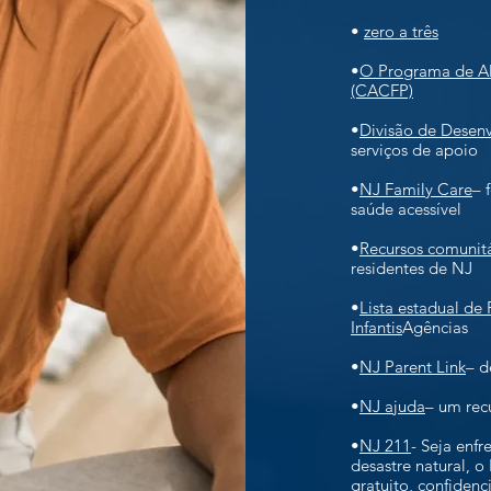
•
zero a três
•
O Programa de Al
(CACFP)
•
Divisão de Desenv
serviços de apoio
•
NJ Family Care
– 
saúde acessível
•
Recursos comunit
residentes de NJ
•
Lista estadual de
Infantis
Agências
•
NJ Parent Link
– d
•
NJ ajuda
– um rec
•
NJ 211
- Seja enf
desastre natural, o
gratuito, confidenc