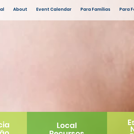
al
About
Event Calendar
Para Famílias
Para F
E
cia
Local
ção
Recursos