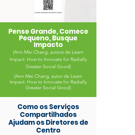
Pense Grande, Comece
Pequeno, Busque
Impacto
(Ann Mei Chang, autora de Learn
Impact: How to Innovate for Radially
Greater Social Good)
(Ann Mei C
hang, autor de Learn
Impact: How to Innovate for Radially
Greater Social Good)
Como os Serviços
Compartilhados
Ajudam os Diretores de
Centro