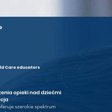
e
ild
Care educators
enia opieki nad dziećmi
cja
feruje szerokie spektrum