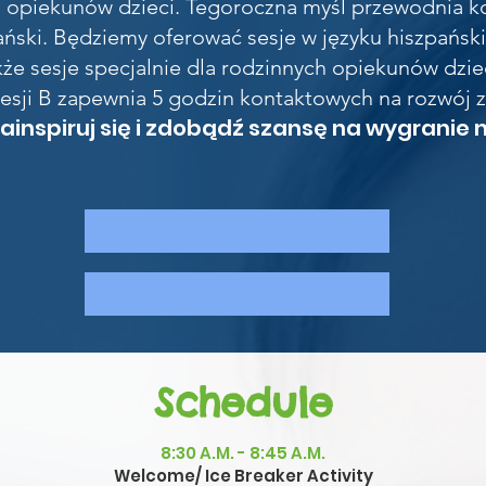
 opiekunów dzieci. Tegoroczna myśl przewodnia k
ański. Będziemy oferować sesje w języku hiszpańsk
że sesje specjalnie dla rodzinnych opiekunów dzie
 Sesji B zapewnia 5 godzin kontaktowych na rozwój
zainspiruj się i zdobądź szansę na wygranie
Schedule
8:30 A.M. - 8:45 A.M.
Welcome/ Ice Breaker Activity