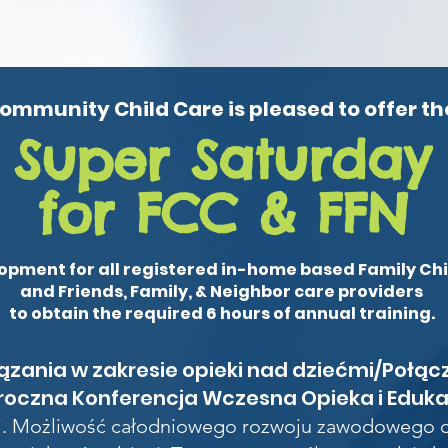
ommunity Child Care is pleased to offer th
Super Saturday
for FCC & FFN
opment for all registered in-home based Family Ch
and Friends, Family, & Neighbor care providers
to obtain the required 6 hours of annual training.
zania w zakresie opieki nad dziećmi/Połącz
roczna Konferencja Wczesna Opieka i Eduka
ni. Możliwość całodniowego rozwoju zawodowego o