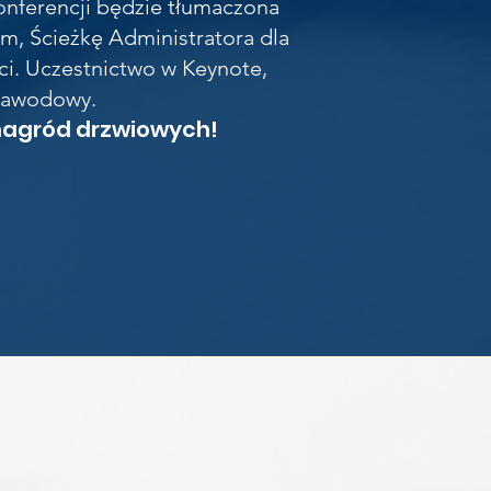
onferencji będzie tłumaczona
im, Ścieżkę Administratora dla
ci. Uczestnictwo w Keynote,
 zawodowy.
 nagród drzwiowych!