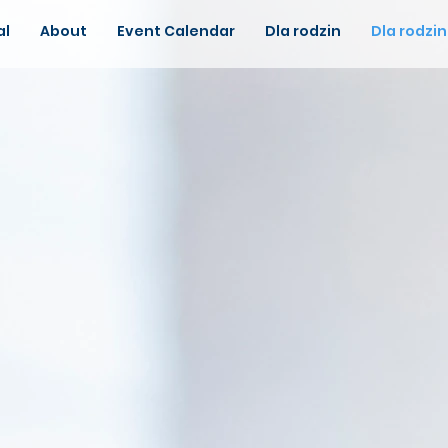
al
About
Event Calendar
Dla rodzin
Dla rodzin