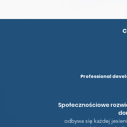
C
Professional devel
Społecznościowe rozwią
do
odbywa się każdej jesie