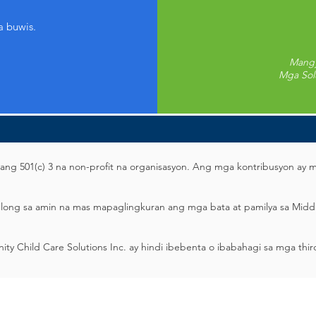
 buwis.
Mangy
Mga Sol
ang 501(c) 3 na non-profit na organisasyon. Ang mga kontribusyon ay 
ong sa amin na mas mapaglingkuran ang mga bata at pamilya sa Middl
Child Care Solutions Inc. ay hindi ibebenta o ibabahagi sa mga third