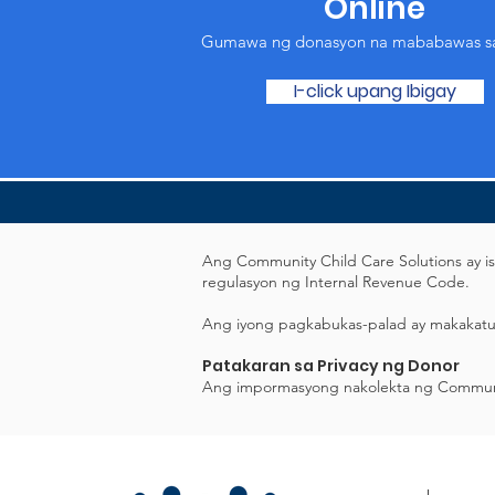
Online
Gumawa ng donasyon na mababawas sa
I-click upang Ibigay
Ang Community Child Care Solutions ay is
regulasyon ng Internal Revenue Code.
Ang iyong pagkabukas-palad ay makakatul
Patakaran sa Privacy ng Donor
Ang impormasyong nakolekta ng Community 