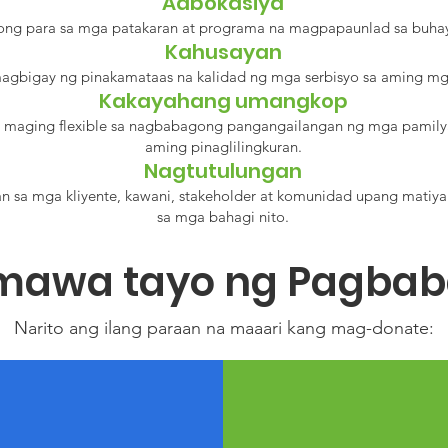
Adbokasiya
ong para sa mga patakaran at programa na magpapaunlad sa buhay
Kahusayan
gbigay ng pinakamataas na kalidad ng mga serbisyo sa aming mga
Kakayahang umangkop
g maging flexible sa nagbabagong pangangailangan ng mga pamilya
aming pinaglilingkuran.
Nagtutulungan
n sa mga kliyente, kawani, stakeholder at komunidad upang matiy
sa mga bahagi nito.
mawa tayo ng Pagba
Narito ang ilang paraan na maaari kang mag-donate: