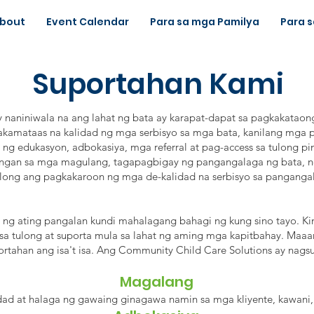
bout
Event Calendar
Para sa mga Pamilya
Para 
Suportahan Kami
 naniniwala na ang lahat ng bata ay karapat-dapat sa pagkakataon
akamataas na kalidad ng mga serbisyo sa mga bata, kanilang mga p
 edukasyon, adbokasiya, mga referral at pag-access sa tulong pin
ungan sa mga magulang, tagapagbigay ng pangangalaga ng bata, n
ong ang pagkakaroon ng mga de-kalidad na serbisyo sa pangangal
ng ating pangalan kundi mahalagang bahagi ng kung sino tayo. Ki
a tulong at suporta mula sa lahat ng aming mga kapitbahay. Maa
rtahan ang isa't isa. Ang Community Child Care Solutions ay na
Magalang
idad at halaga ng gawaing ginagawa namin sa mga kliyente, kawani