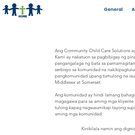
General
A
Ang Community Child Care Solutions ay
Kami ay nakatuon sa pagbibigay ng pin
pangangalaga ng bata sa pamamagitan ng
serbisyo sa komunidad na nakikipagtul
pangkomunidad upang tumulong na isul
Middlesex at Somerset.
Ang komunidad ay hindi lamang bahagi 
magagawa para sa aming mga kliyente s
tulong kapag nagsusumikap tayong supo
aming mga komunidad:
Kinikilala namin ang dign