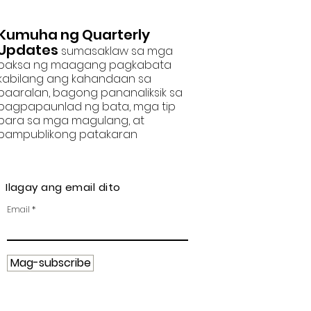
Mg
Kumuha ng Quarterly
Updates
sumasaklaw sa mga
paksa ng maagang pagkabata
kabilang ang kahandaan sa
paaralan, bagong pananaliksik sa
pagpapaunlad ng bata, mga tip
para sa mga magulang, at
pampublikong patakaran
Ilagay ang email dito
Email
Mag-subscribe