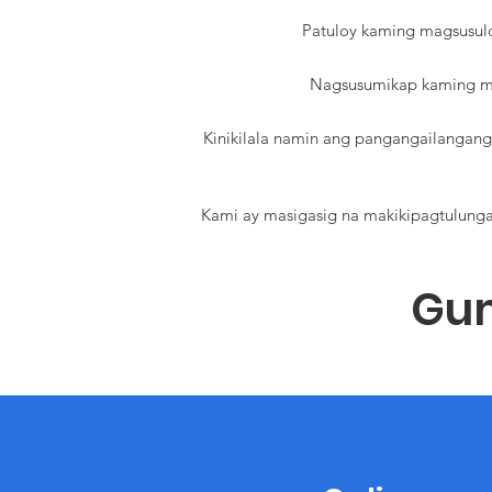
Patuloy kaming magsusul
Nagsusumikap kaming ma
Kinikilala namin ang pangangailangan
Kami ay masigasig na makikipagtulunga
Gu