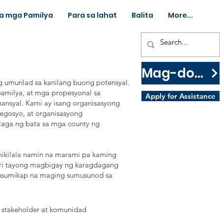
sa mga Pamilya
Para sa lahat
Balita
More...
Mag-donate
g umunlad sa kanilang buong potensyal.
amilya, at mga propesyonal sa
Apply for Assistance
ansyal. Kami ay isang organisasyong
egosyo, at organisasyong
aga ng bata sa mga county ng
nikilala namin na marami pa kaming
ari tayong magbigay ng karagdagang
gsusumikap na maging sumusunod sa
, stakeholder at komunidad