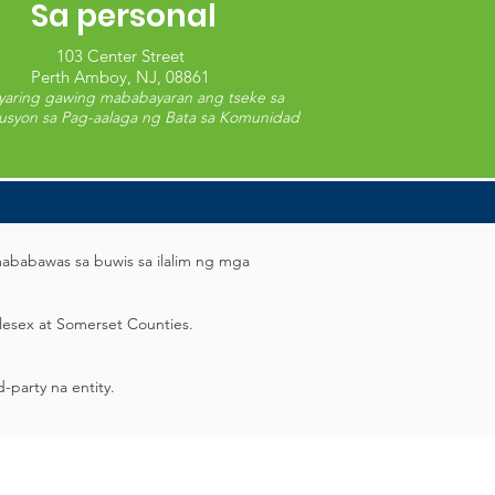
Sa personal
103 Center Street
Perth Amboy, NJ, 08861
aring gawing mababayaran ang tseke sa
usyon sa Pag-aalaga ng Bata sa Komunidad
mababawas sa buwis sa ilalim ng mga
esex at Somerset Counties.
-party na entity.