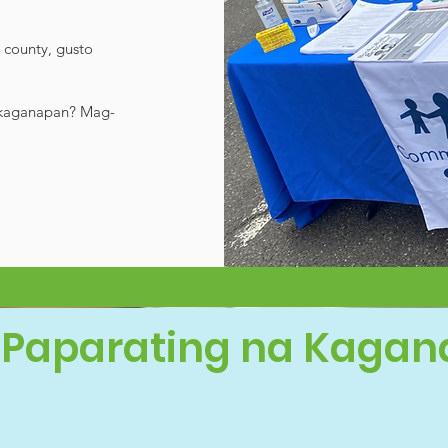
?
 county, gusto
 kaganapan? Mag-
Paparating na Kaga