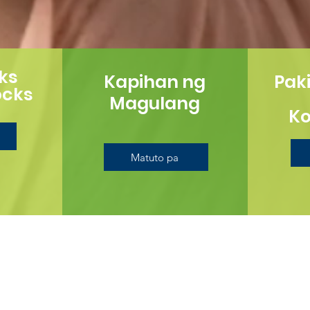
ks
Kapihan ng
Pak
ocks
Magulang
K
Matuto pa
a Uri ng Pangangalaga sa B
 ng mga bata at pamilya ay natatangi at narito upang t
ta na pinakaangkop sa iyong mga pangangailangan. Mar
syon sa lahat.