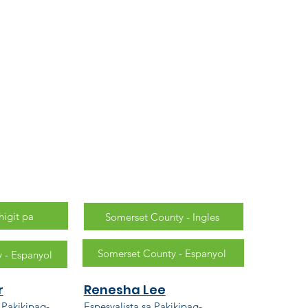
ili ng De-kalidad na
gangalaga sa Bata
de-kalidad na pangangalaga sa bata ay isa sa
ng desisyon na gagawin mo para sa iyong
higit pa
Somerset County - Ingles
Somerset County - Espanyol
 - Espanyol
r
Renesha Lee
 Pakikipag-
Espesyalista sa Pakikipag-