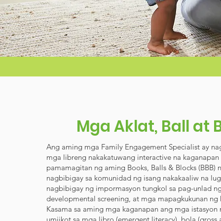
Mga Aklat, Ball at 
Ang aming mga Family Engagement Specialist ay na
mga libreng nakakatuwang interactive na kaganapan 
pamamagitan ng aming Books, Balls & Blocks (BBB) na
nagbibigay sa komunidad ng isang nakakaaliw na lug
nagbibigay ng impormasyon tungkol sa pag-unlad ng
developmental screening, at mga mapagkukunan ng
Kasama sa aming mga kaganapan ang mga istasyon n
umiikot sa mga libro (emergent literacy), bola (gross 