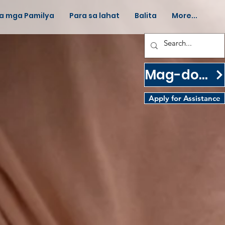
sa mga Pamilya
Para sa lahat
Balita
More...
Mag-donate
Apply for Assistance