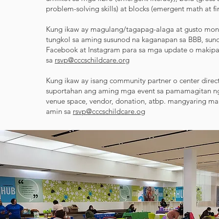
problem-solving skills) at blocks (emergent math at fine
Kung ikaw ay magulang/tagapag-alaga at gusto mo
tungkol sa aming susunod na kaganapan sa BBB, sun
Facebook at Instagram para sa mga update o makip
sa
rsvp@cccschildcare.org
Kung ikaw ay isang community partner o center direc
suportahan ang aming mga event sa pamamagitan n
venue space, vendor, donation, atbp. mangyaring m
amin sa
rsvp@cccschildcare.og