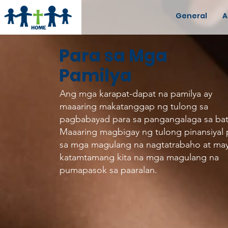
General
A
Para sa Mga
Pamilya
Ang mga karapat-dapat na pamilya ay
maaaring makatanggap ng tulong sa
pagbabayad para sa pangangalaga sa bat
Maaaring magbigay ng tulong pinansiyal 
sa mga magulang na nagtatrabaho at ma
katamtamang kita na mga magulang na
pumapasok sa paaralan.