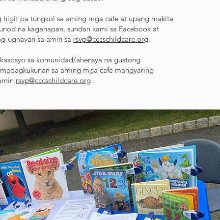
higit pa tungkol sa aming mga cafe at upang makita
sunod na kaganapan, sundan kami sa Facebook at
ag-ugnayan sa amin sa
rsvp@cccschildcare.org
.
 kasosyo sa komunidad/ahensya na gustong
mapagkukunan sa aming mga cafe mangyaring
 amin
rsvp@cccschildcare.org
.