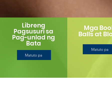
Libreng
Mga Boo
Pagsusuri sa
Balls at Bl
Pag-unlad ng
Bata
Matuto pa
Matuto pa
Mg
Naiintindihan namin na ang lahat
programa sa pangangalaga ng ba
ang mapagpipilian, at walang solu