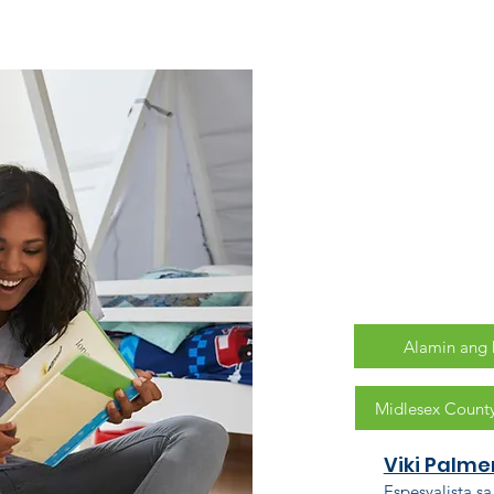
Pagp
Pan
Ang pagpili ng 
pinakamahalaga
anak.
Alamin ang 
Midlesex County
Viki Palme
Espesyalista sa