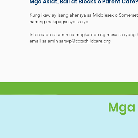
Mga Aklat, Ball at Blocks o Parent Café
Kung ikaw ay isang ahensya sa Middlesex o Somerset
naming makipagsosyo sa iyo.
Interesado sa amin na magkaroon ng mesa sa iyong
email sa amin sa
rsvp@cccschildcare.org
Mga 