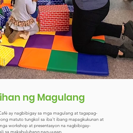
ihan ng Magulang
Café ay nagbibigay sa mga magulang at tagapag-
ong matuto tungkol sa iba't ibang mapagkukunan at
mga workshop at presentasyon na nagbibigay-
ali sa makabuluhang pag-uusap.