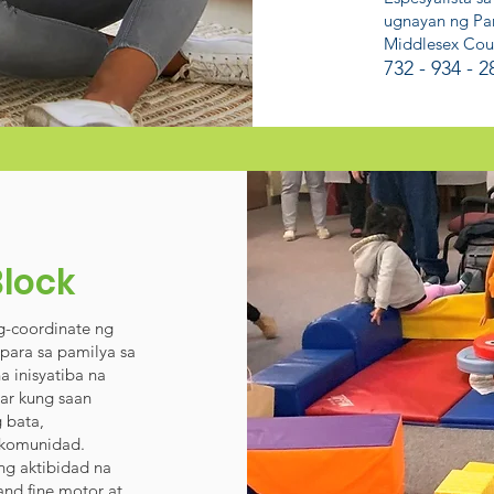
ugnayan ng Pa
Middlesex Cou
732 - 934 - 2
Block
g-coordinate ng
para sa pamilya sa
 inisyatiba na
ar kung saan
 bata,
 komunidad.
g aktibidad na
and fine motor at