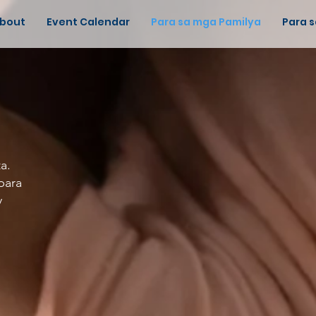
bout
Event Calendar
Para sa mga Pamilya
Para 
a.
para
y