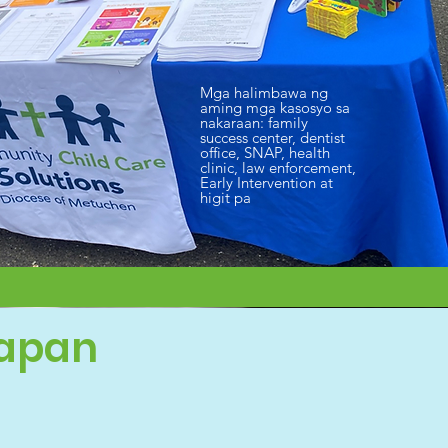
Mga halimbawa ng
aming mga kasosyo sa
nakaraan: family
success center, dentist
office, SNAP, health
clinic, law enforcement,
Early Intervention at
higit pa
napan