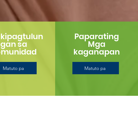
ikipagtulun
Paparating
gan sa
Mga
omunidad
kaganapan
Matuto pa
Matuto pa
ata
ulungan kang makahanap ng
aming uri ng pag-aalaga ng bata