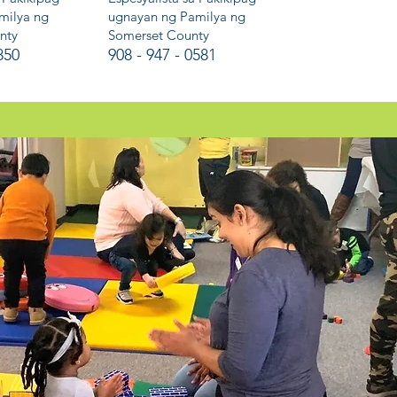
milya ng
ugnayan ng Pamilya ng
nty
Somerset County
850
908 - 947 - 0581