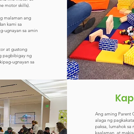
 motor skills).​
ng malaman ang
dan kami sa
ag-ugnayan sa amin
tor at gustong
g pagbibigay ng
akipag-ugnayan sa
Kap
Ang aming Parent 
alaga ng pagkakata
paksa, lumahok sa 
kaalaman, at makis