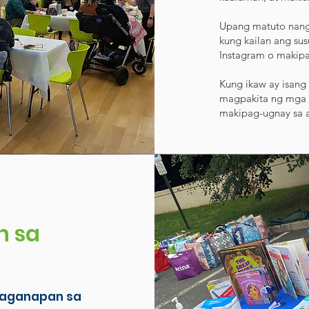
Upang matuto nang 
kung kailan ang su
Instagram o makip
Kung ikaw ay isang
magpakita ng mga 
makipag-ugnay sa
n sa
 kaganapan sa