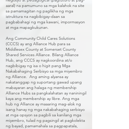
negosyo at pedagogical (pagtuturo at pag-
aaral) na pamumuno sa mga kalahok na site
sa pamamagitan ng paglikha ng mga
istruktura na nagbibigay-daan sa
pagbabahagi ng mga kawani, impormasyon
at mga mapagkukunan.
Ang Community Child Cares Solutions
(CCCS) ay ang Alliance Hub para sa
Middlesex County at Somerset County
Shared Services Alliance. Bilang Alliance
Hub, ang CCCS ay nagkoordina at/o
nagbibigay ng isa o higit pang Mga
Nakabahaging Serbisyo sa mga miyembro
ng Alliance. Ang aming alyansa ay
nakatanggap ng suportang gawad upang
mabayaran ang halaga ng membership
Alliance Hubs sa pangkalahatan ay naniningil
kaya ang membership ay libre. Ang mga
hub ng Alliance ay maaaring mag-alok ng
isang hanay ng mga nakabahaging serbisyo
at mga opsyon sa pagbili sa kanilang mga
miyembro, tulad ng pagsingil at pagkolekta
ng bayad, pamamahala sa pagpapatala,