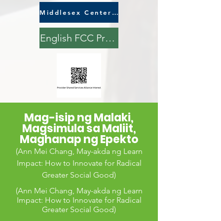
Middlesex Centers Apply Here
English FCC Providers Apply Here:
Mag-isip ng Malaki,
Magsimula sa Maliit,
Maghanap ng Epekto
(Ann Mei Chang, May-akda ng Learn
Impact: How to Innovate for Radical
Greater Social Good)
(Ann Mei C
hang, May-akda ng Learn
Impact: How to Innovate for Radical
Greater Social Good)