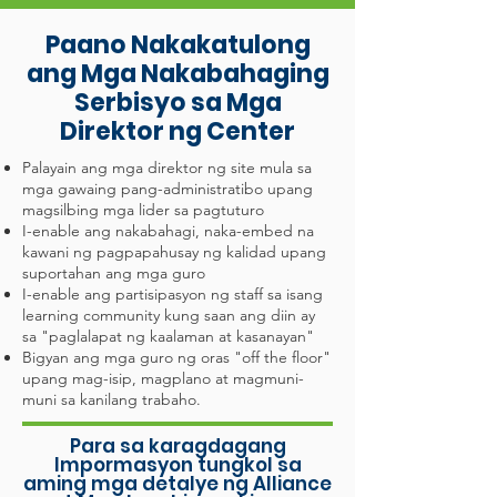
Paano Nakakatulong
ang Mga Nakabahaging
Serbisyo sa Mga
Direktor ng Center
Palayain ang mga direktor ng site mula sa
mga gawaing pang-administratibo upang
magsilbing mga lider sa pagtuturo
I-enable ang nakabahagi, naka-embed na
kawani ng pagpapahusay ng kalidad upang
suportahan ang mga guro
I-enable ang partisipasyon ng staff sa isang
learning community kung saan ang diin ay
sa "paglalapat ng kaalaman at kasanayan"
Bigyan ang mga guro ng oras "off the floor"
upang mag-isip, magplano at magmuni-
muni sa kanilang trabaho.
Para sa karagdagang
Impormasyon tungkol sa
aming mga detalye ng Alliance