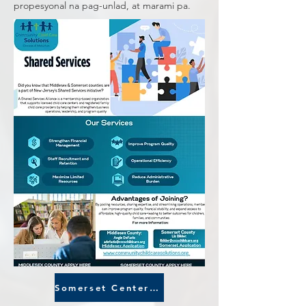
propesyonal na pag-unlad, at marami pa.
Somerset Centers Apply Here