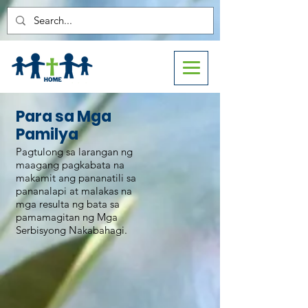
Para sa Mga
Pamilya
Pagtulong sa larangan ng
maagang pagkabata na
makamit ang pananatili sa
pananalapi at malakas na
mga resulta ng bata sa
pamamagitan ng Mga
Serbisyong Nakabahagi.