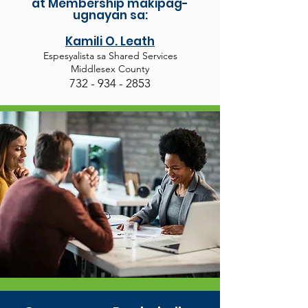
at Membership makipag-
ugnayan sa:
Kamili O. Leath
Espesyalista sa Shared Services
Middlesex County
732 - 934 - 285
3