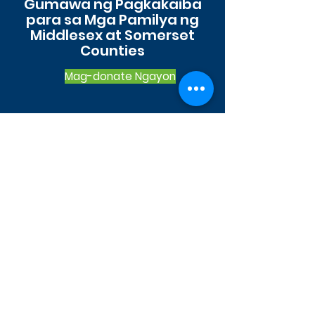
Gumawa ng Pagkakaiba
para sa Mga Pamilya ng
Middlesex at Somerset
Counties
Mag-donate Ngayon
Ang Community Child Care Solutions ay ang
mapagkukunan ng pangangalaga ng bata para
sa mga pamilya, propesyonal sa pangangalaga
ng bata at komunidad sa mga county ng
Somerset at Middlesex.
Email
:
webinquiries@cccschildcare.org