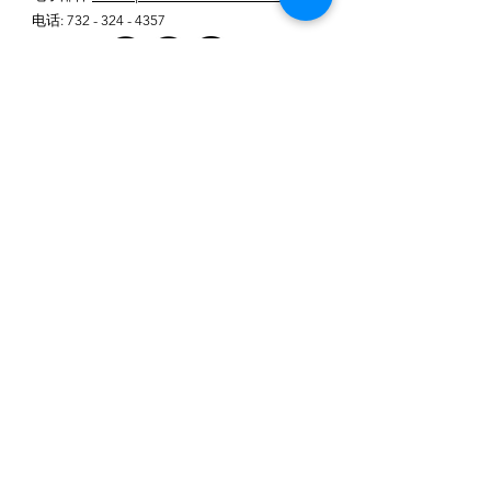
电话
:
732 - 324 - 4357
获取季度更新
涵盖幼儿主题，包括入
学准备、儿童发展的新研究、给父母的提
示和公共政策
在这里输入您的电子邮件
电子邮件
订阅