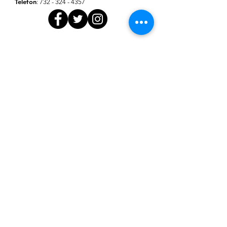
Telefon
:
732 - 324 - 4357
Pobierz kwartalne
aktualizacje
obejmujące tematy
wczesnego dzieciństwa, w tym
gotowość szkolną, nowe badania nad
rozwojem dziecka, wskazówki dla
rodziców i politykę publiczną
Wpisz tutaj swój e-mail
E-mail
Subskrybuj